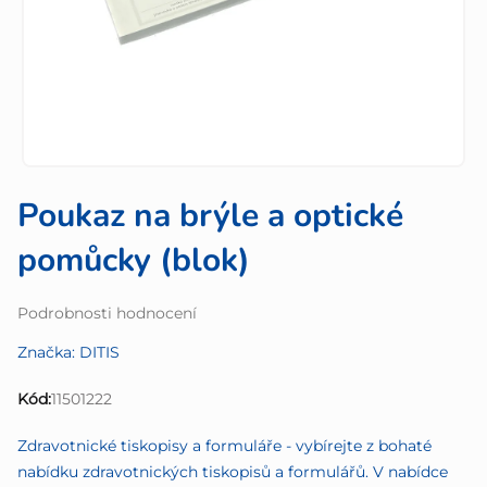
Poukaz na brýle a optické
pomůcky (blok)
Průměrné
Podrobnosti hodnocení
hodnocení
Značka:
DITIS
produktu
je
Kód:
11501222
0,0
z
Zdravotnické tiskopisy a formuláře - vybírejte z bohaté
5
nabídku zdravotnických tiskopisů a formulářů. V nabídce
hvězdiček.