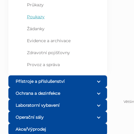
Průkazy
l
Poukazy
Žádanky
Evidence a archivace
Zdravotní pojišťovny
Provoz a správa
Přístroje a příslušenství
Ochrana a dezinfekce
Větši
Laboratorní vybavení
Operační sály
Akce/Výprodej