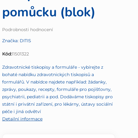
pomůcku (blok)
Průměrné
Podrobnosti hodnocení
hodnocení
Značka:
DITIS
produktu
je
Kód:
11501322
0,0
z
Zdravotnické tiskopisy a formuláře - vybírejte z
5
bohaté nabídku zdravotnických tiskopisů a
hvězdiček.
formulářů. V nabídce najdete například: žádanky,
zprávy, poukazy, recepty, formuláře pro pojišťovny,
psychiatrii, pediatrii a pod. Dodáváme tiskopisy pro
státní i privátní zařízení, pro lékárny, ústavy sociální
péče i jiná odvětví
Detailní informace