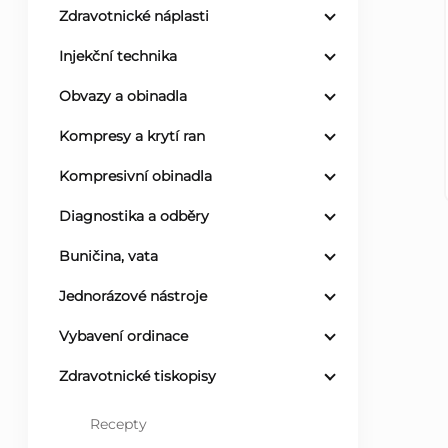
Zdravotnické náplasti
r
Injekční technika
a
Obvazy a obinadla
n
Kompresy a krytí ran
Kompresivní obinadla
n
Diagnostika a odběry
í
Buničina, vata
p
Jednorázové nástroje
a
Vybavení ordinace
n
Zdravotnické tiskopisy
e
Recepty