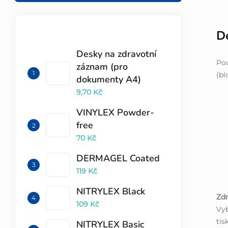
De
TOP 10 PRODUKTŮ
Desky na zdravotní
Po
záznam (pro
(bl
dokumenty A4)
9,70 Kč
VINYLEX Powder-
free
70 Kč
DERMAGEL Coated
119 Kč
NITRYLEX Black
Zdr
109 Kč
Vyb
tis
NITRYLEX Basic