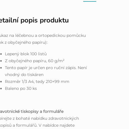
tailní popis produktu
ukaz na léčebnou a ortopedickou pomůcku
ok z obyčejného papíru):
Lepený blok 100 listů
Z obyčejného papíru, 60 g/m²
Tento papír je určen pro ruční zápis. Není
vhodný do tiskáren
Rozměr 1/3 A4, tedy 210×99 mm
Baleno po 30 ks
avotnické tiskopisy a formuláře
írejte z bohaté nabídku zdravotnických
kopisů a formulářů. V nabídce najdete