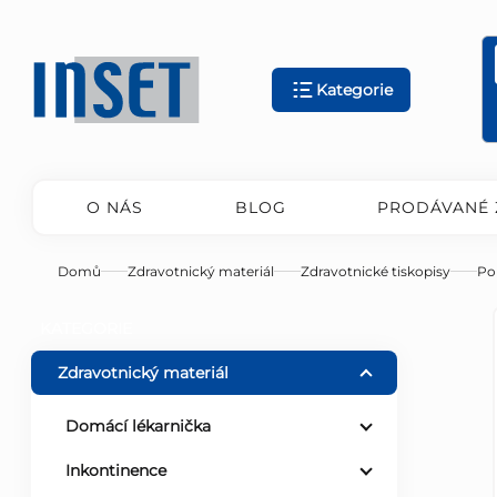
Přejít
na
obsah
Kategorie
O NÁS
BLOG
PRODÁVANÉ 
Domů
Zdravotnický materiál
Zdravotnické tiskopisy
Po
P
Přeskočit
KATEGORIE
kategorie
o
Zdravotnický materiál
s
Domácí lékarnička
Inkontinence
t