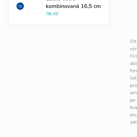
kombinovaná 16,5 cm
116 Kč
Dit
výr
Fir
do
for
lis
pro
amb
po 
kva
sou
zd