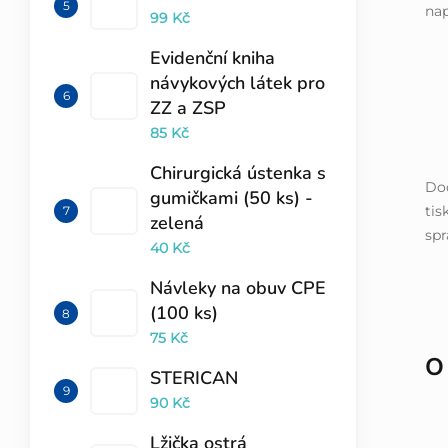
nap
99 Kč
Evidenční kniha
návykových látek pro
ZZ a ZSP
85 Kč
Chirurgická ústenka s
Dod
gumičkami (50 ks) -
tis
zelená
spr
40 Kč
Návleky na obuv CPE
(100 ks)
75 Kč
O
STERICAN
90 Kč
Lžička ostrá