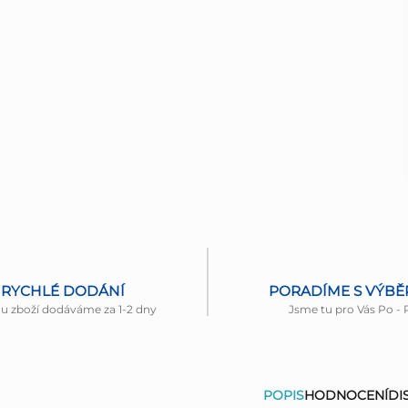
RYCHLÉ DODÁNÍ
PORADÍME S VÝB
nu zboží dodáváme za 1-2 dny
Jsme tu pro Vás Po - 
POPIS
HODNOCENÍ
DI