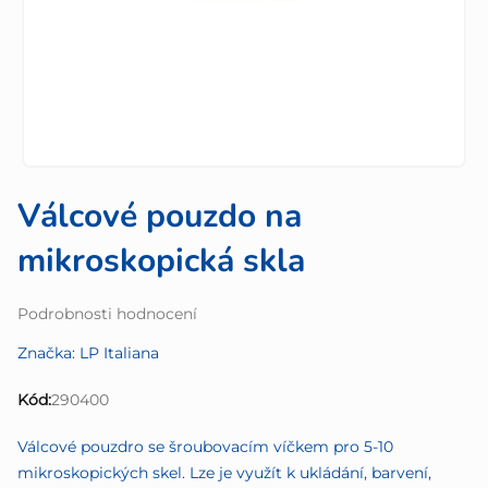
Válcové pouzdo na
mikroskopická skla
Průměrné
Podrobnosti hodnocení
hodnocení
Značka:
LP Italiana
produktu
je
Kód:
290400
0,0
z
Válcové pouzdro se šroubovacím víčkem pro 5-10
5
mikroskopických skel. Lze je využít k ukládání, barvení,
hvězdiček.