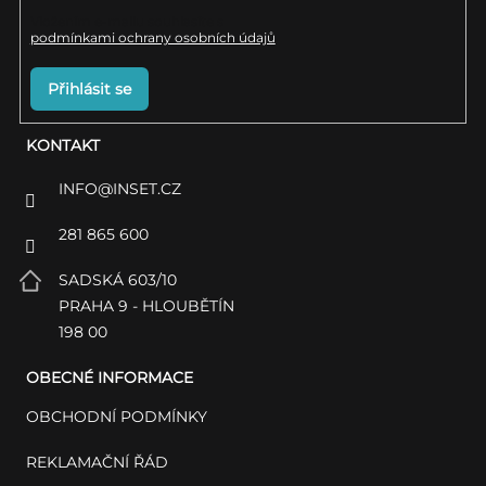
Vložením e-mailu souhlasíte s
podmínkami ochrany osobních údajů
Přihlásit se
KONTAKT
INFO
@
INSET.CZ
281 865 600
SADSKÁ 603/10
PRAHA 9 - HLOUBĚTÍN
198 00
OBECNÉ INFORMACE
OBCHODNÍ PODMÍNKY
REKLAMAČNÍ ŘÁD