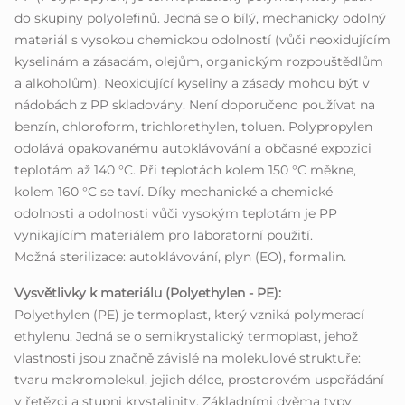
do skupiny polyolefinů. Jedná se o bílý, mechanicky odolný
materiál s vysokou chemickou odolností (vůči neoxidujícím
kyselinám a zásadám, olejům, organickým rozpouštědlům
a alkoholům). Neoxidující kyseliny a zásady mohou být v
nádobách z PP skladovány. Není doporučeno používat na
benzín, chloroform, trichlorethylen, toluen. Polypropylen
odolává opakovanému autoklávování a občasné expozici
teplotám až 140 °C. Při teplotách kolem 150 °C měkne,
kolem 160 °C se taví. Díky mechanické a chemické
odolnosti a odolnosti vůči vysokým teplotám je PP
vynikajícím materiálem pro laboratorní použití.
Možná sterilizace: autoklávování, plyn (EO), formalin.
Vysvětlivky k materiálu (Polyethylen - PE):
Polyethylen (PE) je termoplast, který vzniká polymerací
ethylenu. Jedná se o semikrystalický termoplast, jehož
vlastnosti jsou značně závislé na molekulové struktuře:
tvaru makromolekul, jejich délce, prostorovém uspořádání
v řetězci a stupni krystalinity. Základními dvěma typy