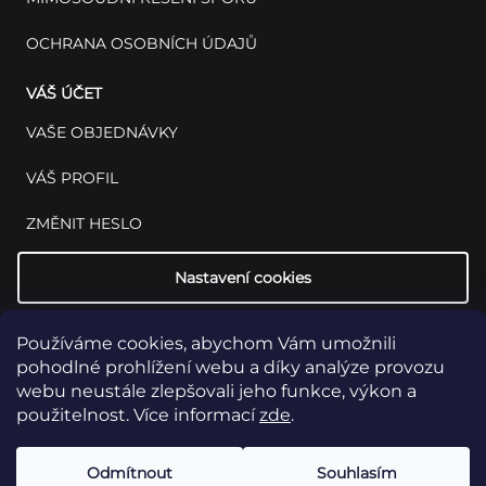
OCHRANA OSOBNÍCH ÚDAJŮ
VÁŠ ÚČET
VAŠE OBJEDNÁVKY
VÁŠ PROFIL
ZMĚNIT HESLO
Nastavení cookies
Používáme cookies, abychom Vám umožnili
pohodlné prohlížení webu a díky analýze provozu
webu neustále zlepšovali jeho funkce, výkon a
použitelnost. Více informací
zde
.
Copyright 2026
INSET: Med & Lab
Všechna práva vyhrazena.
Upravit
Odmítnout
Souhlasím
nastavení cookies