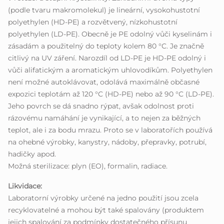
(podle tvaru makromolekul) je lineární, vysokohustotní
polyethylen (HD-PE) a rozvětvený, nízkohustotní
polyethylen (LD-PE). Obecně je PE odolný vůči kyselinám i
zásadám a použitelný do teploty kolem 80 °C. Je značně
citlivý na UV záření. Narozdíl od LD-PE je HD-PE odolný i
vůči alifatickým a aromatickým uhlovodíkům. Polyethylen
není možné autoklávovat, odolává maximálně občasné
expozici teplotám až 120 °C (HD-PE) nebo až 90 °C (LD-PE).
Jeho povrch se dá snadno rýpat, avšak odolnost proti
rázovému namáhání je vynikající, a to nejen za běžných
teplot, ale i za bodu mrazu. Proto se v laboratořích používá
na ohebné výrobky, kanystry, nádoby, přepravky, potrubí,
hadičky apod.
Možná sterilizace: plyn (EO), formalin, radiace.
Likvidace:
Laboratorní výrobky určené na jedno použití jsou zcela
recyklovatelné a mohou být také spalovány (produktem
jejich spalování za podmínky dostatečného přísunu