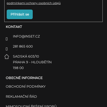
podmínkami ochrany osobních údajů
Přihlásit se
KONTAKT
INFO
@
INSET.CZ
281 865 600
SADSKÁ 603/10
PRAHA 9 - HLOUBĚTÍN
198 00
OBECNÉ INFORMACE
OBCHODNÍ PODMÍNKY
REKLAMAČNÍ ŘÁD
MIMOSOUDNÍ ŘEŠENÍ SPORŮ