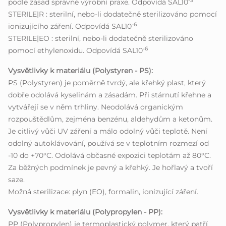
-3
podle zásad správné výrobní praxe. Odpovídá SAL10
STERILE|R : sterilní, nebo-li dodatečně sterilizováno pomocí
-6
ionizujícího záření. Odpovídá SAL10
STERILE|EO : sterilní, nebo-li dodatečně sterilizováno
-6
pomocí ethylenoxidu. Odpovídá SAL10
Vysvětlivky k materiálu (Polystyren - PS):
PS (Polystyren) je poměrně tvrdý, ale křehký plast, který
dobře odolává kyselinám a zásadám. Při stárnutí křehne a
vytvářejí se v něm trhliny. Neodolává organickým
rozpouštědlům, zejména benzénu, aldehydům a ketonům.
Je citlivý vůči UV záření a málo odolný vůči teplotě. Není
odolný autoklávování, používá se v teplotním rozmezí od
-10 do +70°C. Odolává občasné expozici teplotám až 80°C.
Za běžných podmínek je pevný a křehký. Je hořlavý a tvoří
saze.
Možná sterilizace: plyn (EO), formalin, ionizující záření.
Vysvětlivky k materiálu (Polypropylen - PP):
PP (Polypropylen) je termoplastický polymer, který patří