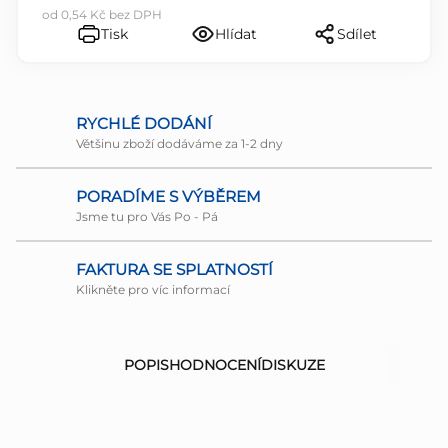
od
0,54 Kč
bez DPH
Tisk
Hlídat
Sdílet
RYCHLÉ DODÁNÍ
Většinu zboží dodáváme za 1-2 dny
PORADÍME S VÝBĚREM
Jsme tu pro Vás Po - Pá
FAKTURA SE SPLATNOSTÍ
Klikněte pro víc informací
POPIS
HODNOCENÍ
DISKUZE