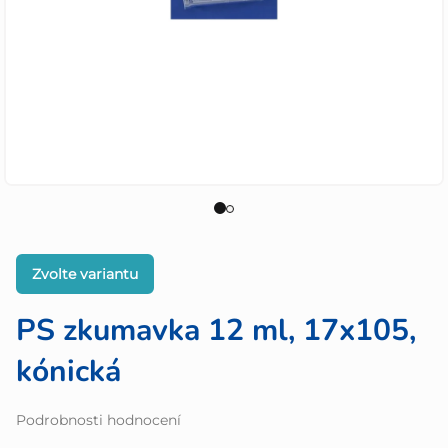
Zvolte variantu
PS zkumavka 12 ml, 17x105,
kónická
Průměrné
Podrobnosti hodnocení
hodnocení