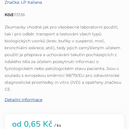
Značka:
LP Italiana
produktu
je
Kód:
113136
0,0
z
Zkumavky vhodné jak pro všeobecné laboratorní použití,
5
tak i pro odběr, transport a testování všech typů
hvězdiček.
biologických vzorků (krev, buňky v suspenzi, moč,
bronchiální exkrece, atd.), tedy jejich zamýšleným účelem
použití je přeprava a uchovávání tekutin pocházejících z
lidského těla za účelem poskytnutí informací o
fyziologickém nebo patologickém stavu pacienta. Jsou v
souladu s evropskou směrnicí 98/79/EU pro zdravotnické
diagnostické prostředky in vitro (IVD) a opatřeny značkou
CE.
Detailní informace
od
0,65 Kč
/ ks