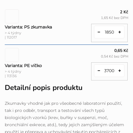
2 Kč
1,65 Kč bez DPH
Varianta: PS zkumavka
> 4 týdny
| 112017
0,65 Kč
0,54 Kč bez DPH
Varianta: PE víčko
> 4 týdny
| 113136
Detailní popis produktu
Zkumavky vhodné jak pro všeobecné laboratorní použití,
tak i pro odběr, transport a testování všech typů
biologických vzorků (krev, buňky v suspenzi, moč,
bronchiální exkrece, atd.), tedy jejich zamýšleným účelem
použití je přeprava a uchovávání tekutin pocházejících z