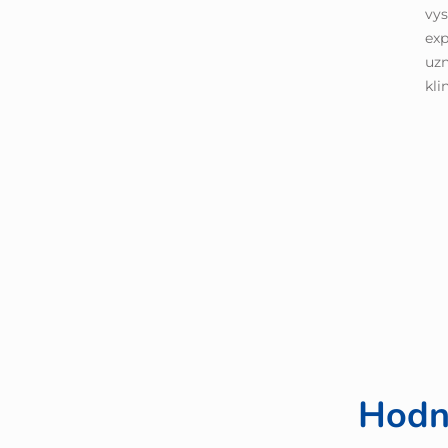
vys
exp
uz
kli
Hodn