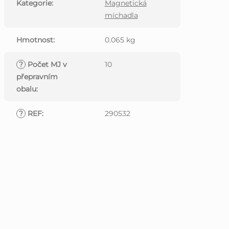
Kategorie
:
Magnetická
míchadla
Hmotnost
:
0.065 kg
?
Počet MJ v
10
přepravním
obalu
:
?
REF
:
290532