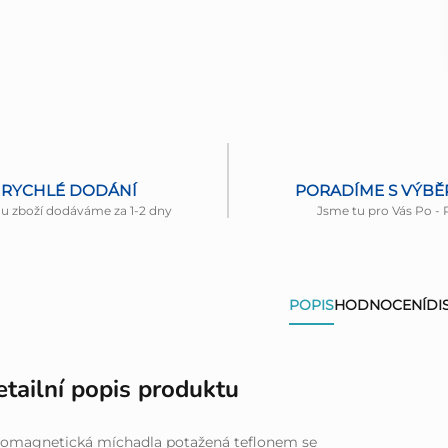
RYCHLÉ DODÁNÍ
PORADÍME S VÝB
nu zboží dodáváme za 1-2 dny
Jsme tu pro Vás Po - 
POPIS
HODNOCENÍ
DI
tailní popis produktu
romagnetická míchadla potažená teflonem se