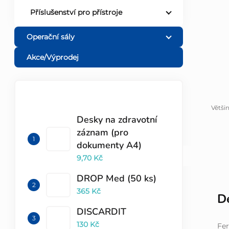
Příslušenství pro přístroje
l
Operační sály
Akce/Výprodej
TOP 10 PRODUKTŮ
Větši
Desky na zdravotní
záznam (pro
dokumenty A4)
9,70 Kč
DROP Med (50 ks)
365 Kč
De
DISCARDIT
130 Kč
Fe