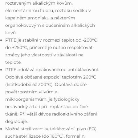
roztaveným alkalickým kovům,
elementárnímu fluoru, roztoku sodíku v
kapalném amoniaku a některým
organokovovým sloučeninám alkalických
kovů.
PTFE je stabilní v rozmezí teplot od -260°C
do +250°C, přičemž je nutno respektovat
změny jeho vlastností v závislosti na
teplotě.
PTFE odolává opakovanému autoklávování.
Odolává občasné expozici teplotám 260°C
(krátkodobě až 300°C). Odolává dobře
povětrnostním vlivům a
mikroorganismům, je fyziologicky
nezávadný a to i při implantaci do živé
tkáně. Při větší dávce radioaktivního záření
degraduje.
Možná sterilizace: autoklávování, plyn (EO),
suchá sterilizace (do 160°C), formalin.