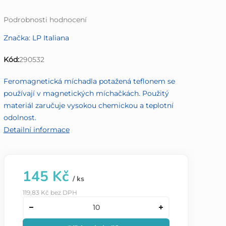
Průměrné
Podrobnosti hodnocení
hodnocení
Značka:
LP Italiana
produktu
je
Kód:
290532
0,0
z
Feromagnetická míchadla potažená teflonem se
5
používají v magnetických míchačkách. Použitý
hvězdiček.
materiál zaručuje vysokou chemickou a teplotní
odolnost.
Detailní informace
145 Kč
/ ks
119,83 Kč bez DPH