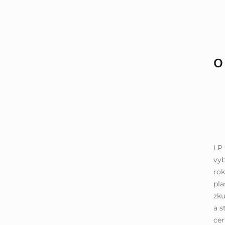
O
LP 
vyb
rok
pla
zku
a s
cer