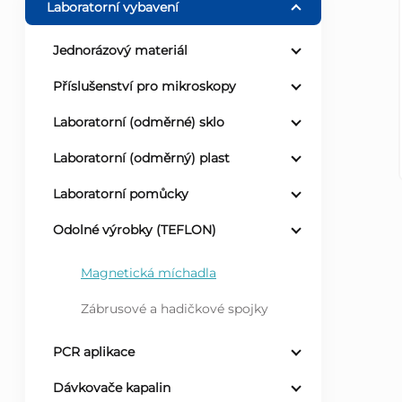
Laboratorní vybavení
r
Jednorázový materiál
a
Příslušenství pro mikroskopy
n
Laboratorní (odměrné) sklo
Laboratorní (odměrný) plast
n
Laboratorní pomůcky
í
Odolné výrobky (TEFLON)
p
Magnetická míchadla
a
Zábrusové a hadičkové spojky
n
PCR aplikace
e
Dávkovače kapalin