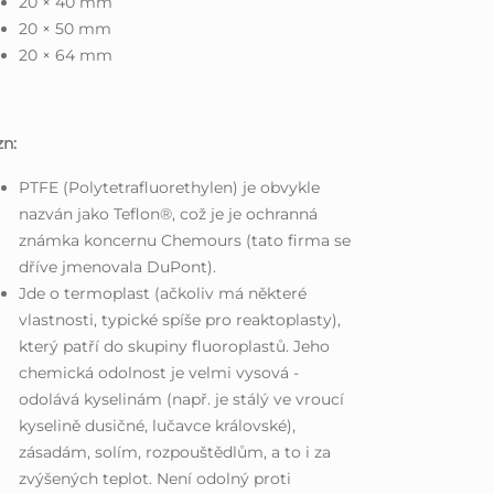
20 × 40 mm
20 × 50 mm
20 × 64 mm
n:
PTFE (Polytetrafluorethylen) je obvykle
nazván jako Teflon®, což je je ochranná
známka koncernu Chemours (tato firma se
dříve jmenovala DuPont).
Jde o termoplast (ačkoliv má některé
vlastnosti, typické spíše pro reaktoplasty),
který patří do skupiny fluoroplastů. Jeho
chemická odolnost je velmi vysová -
odolává kyselinám (např. je stálý ve vroucí
kyselině dusičné, lučavce královské),
zásadám, solím, rozpouštědlům, a to i za
zvýšených teplot. Není odolný proti