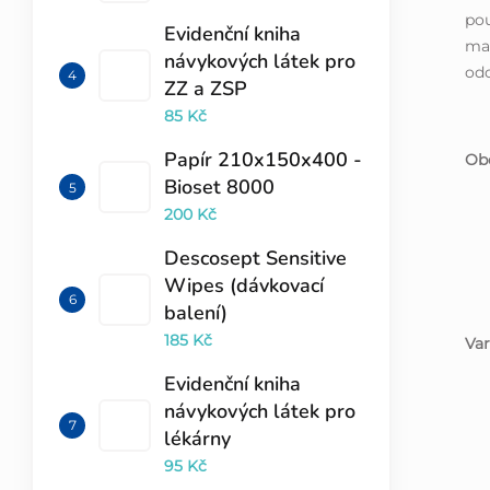
pou
Evidenční kniha
mat
návykových látek pro
odo
ZZ a ZSP
85 Kč
Papír 210x150x400 -
Obe
Bioset 8000
200 Kč
Descosept Sensitive
Wipes (dávkovací
balení)
185 Kč
Var
Evidenční kniha
návykových látek pro
lékárny
95 Kč