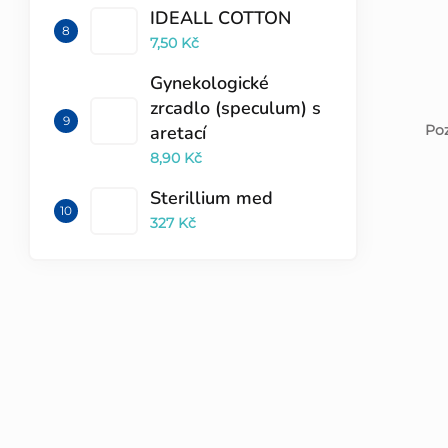
IDEALL COTTON
7,50 Kč
Gynekologické
zrcadlo (speculum) s
Poz
aretací
8,90 Kč
Sterillium med
327 Kč