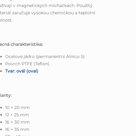
žívají v magnetických míchačkách. Použitý
eriál zaručuje vysokou chemickou a teplotní
lnost.
cná charakteristika:
Ocelové jádro (permanentní Alnico 5)
Povrch PTFE (Teflon)
Tvar: ovál (oval)
ianty:
10 × 20 mm
12 × 25 mm
16 × 30 mm
16 × 35 mm