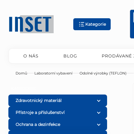
Přejít
na
obsah
Kategorie
O NÁS
BLOG
PRODÁVANÉ 
Domů
Laboratorní vybavení
Odolné výrobky (TEFLON)
P
Přeskočit
KATEGORIE
kategorie
o
Zdravotnický materiál
Přístroje a příslušenství
s
Ochrana a dezinfekce
t