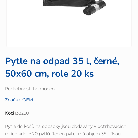
Pytle na odpad 35 l, černé,
50x60 cm, role 20 ks
Průměrné
Podrobnosti hodnocení
hodnocení
Značka:
OEM
produktu
je
Kód:
138230
0,0
z
Pytle do košů na odpadky jsou dodávány v odtrhovacích
5
rolích kde je 20 pytlů. Jeden pytel má objem 35 l. Jsou
hvězdiček.