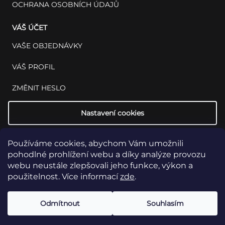
OCHRANA OSOBNÍCH ÚDAJŮ
VÁŠ ÚČET
VAŠE OBJEDNÁVKY
VÁŠ PROFIL
ZMĚNIT HESLO
Nastavení cookies
Používáme cookies, abychom Vám umožnili
pohodlné prohlížení webu a díky analýze provozu
webu neustále zlepšovali jeho funkce, výkon a
použitelnost. Více informací
zde
.
Copyright 2026
INSET: Med & Lab
Všechna práva vyhrazena.
Upravit
Odmítnout
Souhlasím
nastavení cookies
Vytvořil Shoptet