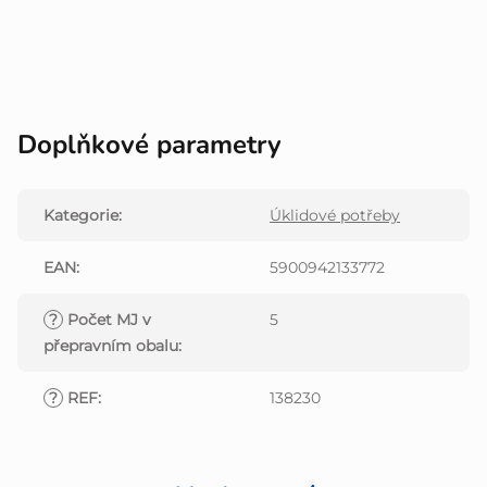
Doplňkové parametry
Kategorie
:
Úklidové potřeby
EAN
:
5900942133772
?
Počet MJ v
5
přepravním obalu
:
?
REF
:
138230