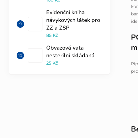
100 Kč
kon
Evidenční kniha
ba
návykových látek pro
ide
ZZ a ZSP
P
85 Kč
mo
Obvazová vata
nesterilní skládaná
25 Kč
Pip
pro
B