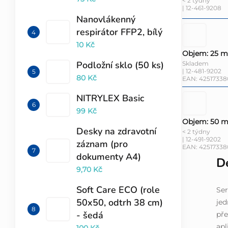
< 2 týdny
| 12-461-9208
Nanovlákenný
respirátor FFP2, bílý
10 Kč
Objem: 25 m
Podložní sklo (50 ks)
Skladem
| 12-481-9202
80 Kč
EAN:
42517338
NITRYLEX Basic
99 Kč
Objem: 50 m
Desky na zdravotní
< 2 týdny
| 12-491-9202
záznam (pro
EAN:
42517338
dokumenty A4)
De
9,70 Kč
Soft Care ECO (role
Ser
50x50, odtrh 38 cm)
jed
- šedá
pře
apl