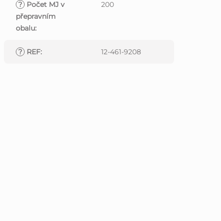
?
Počet MJ v
200
přepravním
obalu
:
?
REF
:
12-461-9208