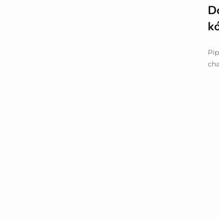
D
k
Pip
ch