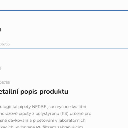
l
06735
l
06766
tailní popis produktu
ologické pipety NERBE jsou vysoce kvalitní
norázové pipety z polystyrenu (PS) určené pro
sné dávkování a pipetování v laboratorních
ikacích. Vybavené PE filtrem zabraňujícím