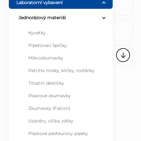
Laboratorní vybavení
r
Jednorázový materiál
a
Kyvetky
n
Pipetovací špičky
n
Mikrozkumavky
Petriho misky, kličky, roztěrky
í
Titrační destičky
p
Plastové zkumavky
a
Zkumavky (Falcon)
n
Uzávěry, víčka, zátky
e
Plastové pasteurovy pipety