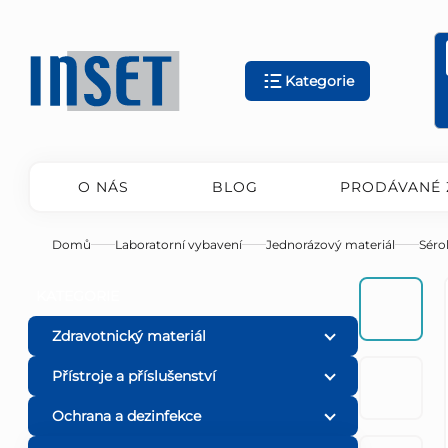
Přejít
na
obsah
Kategorie
O NÁS
BLOG
PRODÁVANÉ 
Domů
Laboratorní vybavení
Jednorázový materiál
Séro
P
Přeskočit
KATEGORIE
kategorie
o
Zdravotnický materiál
Přístroje a příslušenství
s
Ochrana a dezinfekce
t