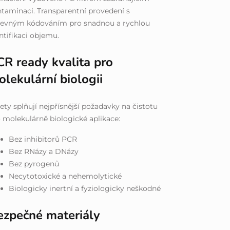
taminaci. Transparentní provedení s
revným kódováním pro snadnou a rychlou
ntifikaci objemu.
CR ready kvalita pro
lekulární biologii
ety splňují nejpřísnější požadavky na čistotu
 molekulárně biologické aplikace:
Bez inhibitorů PCR
Bez RNázy a DNázy
Bez pyrogenů
Necytotoxické a nehemolytické
Biologicky inertní a fyziologicky neškodné
ezpečné materiály