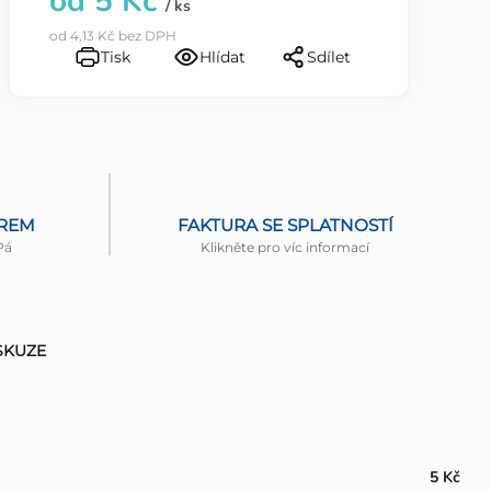
od
5 Kč
/ ks
od
4,13 Kč
bez DPH
Tisk
Hlídat
Sdílet
ĚREM
FAKTURA SE SPLATNOSTÍ
Pá
Klikněte pro víc informací
SKUZE
5 Kč