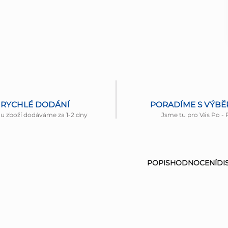
RYCHLÉ DODÁNÍ
PORADÍME S VÝB
nu zboží dodáváme za 1-2 dny
Jsme tu pro Vás Po - 
POPIS
HODNOCENÍ
DI