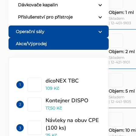
Dávkovače kapalin
Objem: 1 ml
Příslušenství pro přístroje
Skladem
| 12-401-9103
Operační sály
Akce/Výprodej
Objem: 2 ml
Skladem
| 12-421-9101
TOP 10 PRODUKTŮ
dicoNEX TBC
109 Kč
Objem: 5 ml
Skladem
Kontejner DISPO
| 12-441-9105
17,50 Kč
Návleky na obuv CPE
(100 ks)
Objem: 10 m
75 Kč