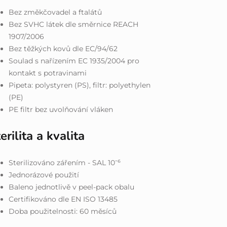
Bez změkčovadel a ftalátů
Bez SVHC látek dle směrnice REACH
1907/2006
Bez těžkých kovů dle EC/94/62
Soulad s nařízením EC 1935/2004 pro
kontakt s potravinami
Pipeta: polystyren (PS), filtr: polyethylen
(PE)
PE filtr bez uvolňování vláken
erilita a kvalita
Sterilizováno zářením - SAL 10⁻⁶
Jednorázové použití
Baleno jednotlivě v peel-pack obalu
Certifikováno dle EN ISO 13485
Doba použitelnosti: 60 měsíců