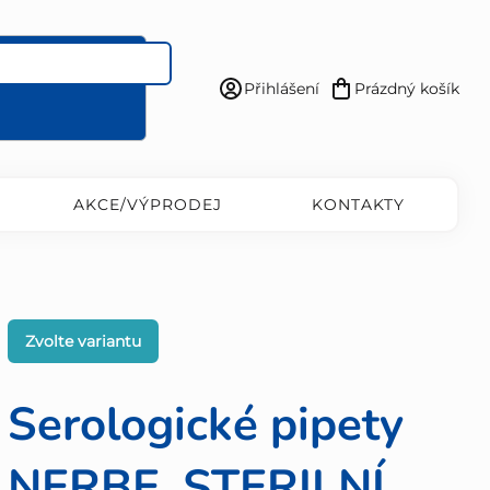
Přihlášení
Prázdný košík
Nákupní
košík
AKCE/VÝPRODEJ
KONTAKTY
Zvolte variantu
Serologické pipety
NERBE, STERILNÍ