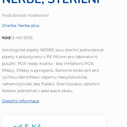
Průměrné
Podrobnosti hodnocení
hodnocení
Značka:
Nerbe plus
produktu
je
Kód:
12-401-9103
0,0
z
Serologické pipety NERBE jsou sterilní jednorázové
5
pipety z polystyrenu s PE filtrem pro laboratorní
hvězdiček.
použití. PCR ready kvalita - bez inhibitorů PCR,
RNázy, DNázy a pyrogenů. Barevné kódování pro
rychlou identifikaci objemu. Necytotoxické,
nehemolytické, bez ftalátů. Sterilizováno zářením.
Baleno jednotlivě v peel-pack obalu.
Detailní informace