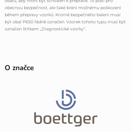
obalu, aby mohl být schválen k přepravě. To platí pro
obecnou bezpečnost, ale také brání možnému poškození
během přepravy vzorků. Kromě bezpečného balení musí
být obal P650 řádně označen. Vzorek tohoto typu musí být
označen štítkem „Diagnostické vzorky“.
O značce