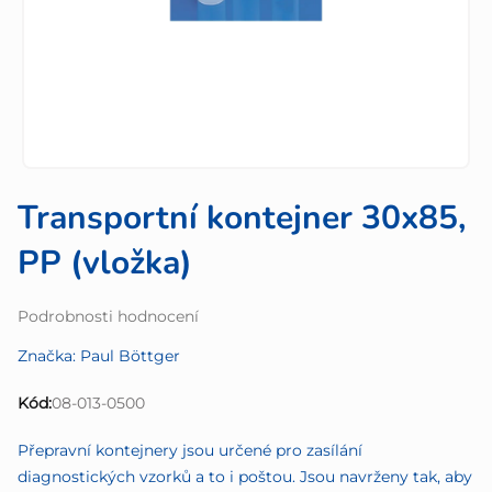
Transportní kontejner 30x85,
PP (vložka)
Průměrné
Podrobnosti hodnocení
hodnocení
Značka:
Paul Böttger
produktu
je
Kód:
08-013-0500
0,0
z
Přepravní kontejnery jsou určené pro zasílání
5
diagnostických vzorků a to i poštou. Jsou navrženy tak, aby
hvězdiček.