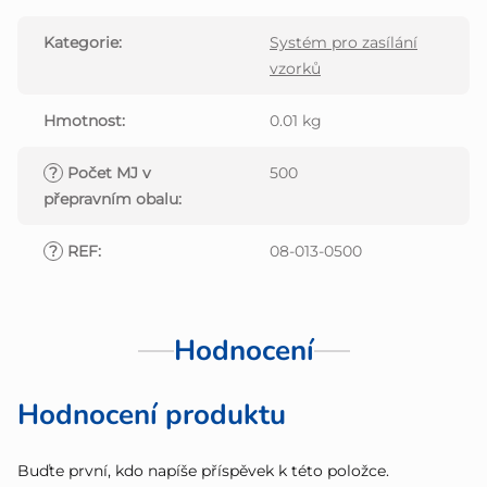
Kategorie
:
Systém pro zasílání
vzorků
Hmotnost
:
0.01 kg
?
Počet MJ v
500
přepravním obalu
:
?
REF
:
08-013-0500
Hodnocení
Hodnocení produktu
Buďte první, kdo napíše příspěvek k této položce.