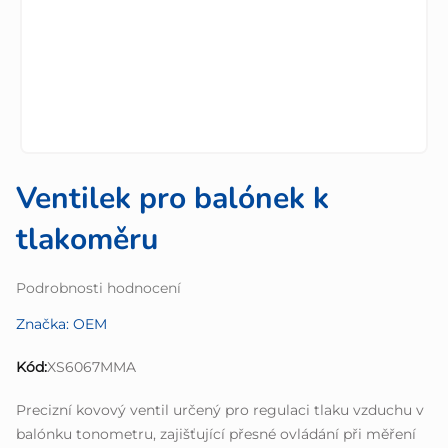
Ventilek pro balónek k
tlakoměru
Průměrné
Podrobnosti hodnocení
hodnocení
Značka:
OEM
produktu
je
Kód:
XS6067MMA
0,0
z
Precizní kovový ventil určený pro regulaci tlaku vzduchu v
5
balónku tonometru, zajišťující přesné ovládání při měření
hvězdiček.