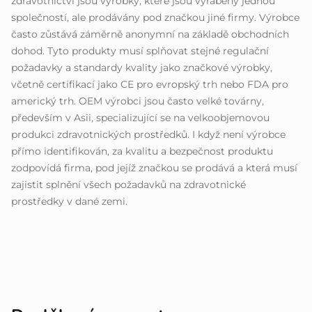
zdravotnictví jsou výrobky, které jsou vyráběny jednou
společností, ale prodávány pod značkou jiné firmy. Výrobce
často zůstává záměrně anonymní na základě obchodních
dohod. Tyto produkty musí splňovat stejné regulační
požadavky a standardy kvality jako značkové výrobky,
včetně certifikací jako CE pro evropský trh nebo FDA pro
americký trh. OEM výrobci jsou často velké továrny,
především v Asii, specializující se na velkoobjemovou
produkci zdravotnických prostředků. I když není výrobce
přímo identifikován, za kvalitu a bezpečnost produktu
zodpovídá firma, pod jejíž značkou se prodává a která musí
zajistit splnění všech požadavků na zdravotnické
prostředky v dané zemi.