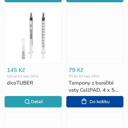
t
ů
145 Kč
79 Kč
129,46 Kč bez DPH
70,54 Kč bez DPH
dicoTUBER
Tampony z buničité
vaty CellPAD, 4 x 5
cm, 2 x 500 ks
Detail
Do košíku