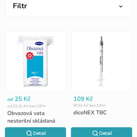
Filtr
V
ý
p
i
s
p
r
o
25 Kč
109 Kč
od
97,32 Kč bez DPH
od 22,32 Kč bez DPH
d
dicoNEX TBC
Obvazová vata
u
nesterilní skládaná
k
Detail
Detail