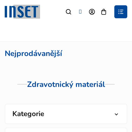
Přejít
na
Nákupní
obsah
košík
Nejprodávanější
Zdravotnický materiál
Kategorie