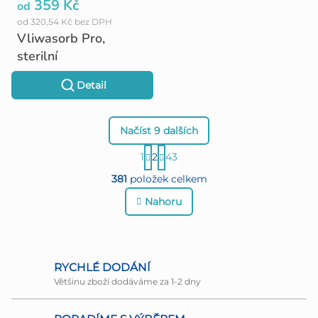
359 Kč
od
od 320,54 Kč bez DPH
Vliwasorb Pro,
sterilní
Detail
Načíst 9 dalších
S
1
2
43
O
t
381
položek celkem
r
v
Nahoru
á
l
n
á
k
d
RYCHLÉ DODÁNÍ
o
Většinu zboží dodáváme za 1-2 dny
a
v
c