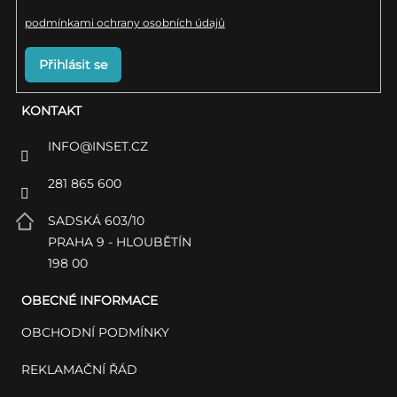
Vložením e-mailu souhlasíte s
podmínkami ochrany osobních údajů
Přihlásit se
KONTAKT
INFO
@
INSET.CZ
281 865 600
SADSKÁ 603/10
PRAHA 9 - HLOUBĚTÍN
198 00
OBECNÉ INFORMACE
OBCHODNÍ PODMÍNKY
REKLAMAČNÍ ŘÁD