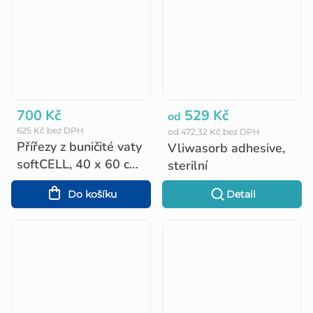
700 Kč
529 Kč
od
625 Kč bez DPH
od 472,32 Kč bez DPH
Přířezy z buničité vaty
Vliwasorb adhesive,
softCELL, 40 x 60 cm,
sterilní
5 kg
Do košíku
Detail