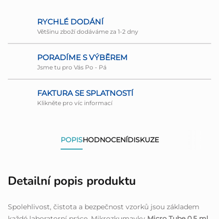
RYCHLÉ DODÁNÍ
Většinu zboží dodáváme za 1-2 dny
PORADÍME S VÝBĚREM
Jsme tu pro Vás Po - Pá
FAKTURA SE SPLATNOSTÍ
Klikněte pro víc informací
POPIS
HODNOCENÍ
DISKUZE
Detailní popis produktu
Spolehlivost, čistota a bezpečnost vzorků jsou základem
každé laboratorní práce. Mikrozkumavky
Micro Tube 0,5 ml