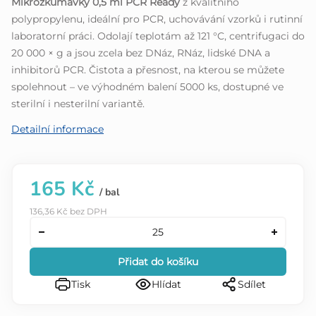
Mikrozkumavky 0,5 ml PCR Ready
z kvalitního
5
polypropylenu, ideální pro PCR, uchovávání vzorků i rutinní
hvězdiček.
laboratorní práci. Odolají teplotám až 121 °C, centrifugaci do
20 000 × g a jsou zcela bez DNáz, RNáz, lidské DNA a
inhibitorů PCR. Čistota a přesnost, na kterou se můžete
spolehnout – ve výhodném balení 5000 ks, dostupné ve
sterilní i nesterilní variantě.
Detailní informace
165 Kč
/ bal
136,36 Kč bez DPH
Přidat do košíku
Tisk
Hlídat
Sdílet