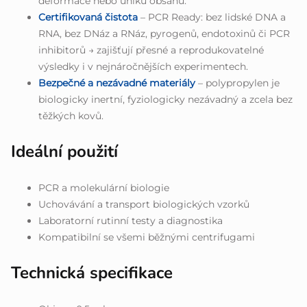
deformace nebo úniku obsahu.
Certifikovaná čistota
– PCR Ready: bez lidské DNA a
RNA, bez DNáz a RNáz, pyrogenů, endotoxinů či PCR
inhibitorů → zajišťují přesné a reprodukovatelné
výsledky i v nejnáročnějších experimentech.
Bezpečné a nezávadné materiály
– polypropylen je
biologicky inertní, fyziologicky nezávadný a zcela bez
těžkých kovů.
Ideální použití
PCR a molekulární biologie
Uchovávání a transport biologických vzorků
Laboratorní rutinní testy a diagnostika
Kompatibilní se všemi běžnými centrifugami
Technická specifikace