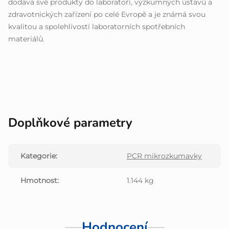
dodává své produkty do laboratoří, výzkumných ústavů a
zdravotnických zařízení po celé Evropě a je známá svou
kvalitou a spolehlivostí laboratorních spotřebních
materiálů.
Doplňkové parametry
Kategorie
:
PCR mikrozkumavky
Hmotnost
:
1.144 kg
Hodnocení