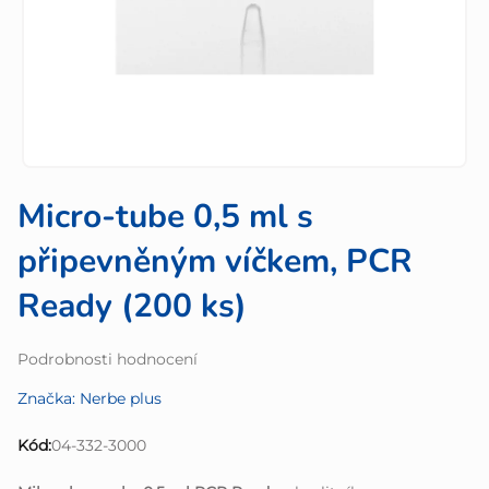
Micro-tube 0,5 ml s
připevněným víčkem, PCR
Ready (200 ks)
Průměrné
Podrobnosti hodnocení
hodnocení
Značka:
Nerbe plus
produktu
je
Kód:
04-332-3000
0,0
z