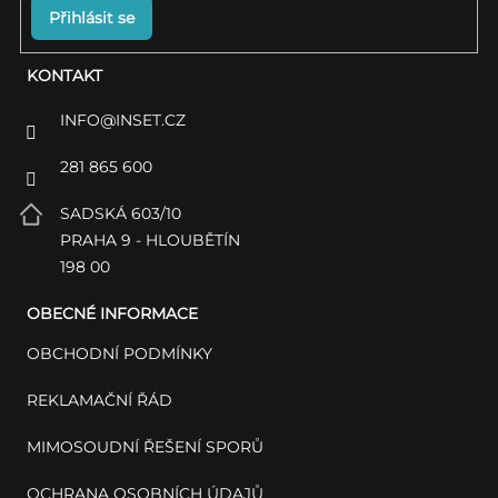
Přihlásit se
KONTAKT
INFO
@
INSET.CZ
281 865 600
SADSKÁ 603/10
PRAHA 9 - HLOUBĚTÍN
198 00
OBECNÉ INFORMACE
OBCHODNÍ PODMÍNKY
REKLAMAČNÍ ŘÁD
MIMOSOUDNÍ ŘEŠENÍ SPORŮ
OCHRANA OSOBNÍCH ÚDAJŮ