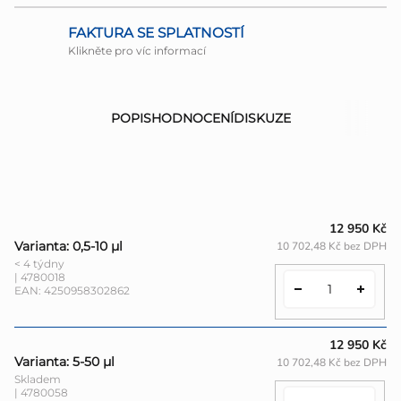
FAKTURA SE SPLATNOSTÍ
Klikněte pro víc informací
POPIS
HODNOCENÍ
DISKUZE
12 950 Kč
Varianta: 0,5-10 µl
10 702,48 Kč bez DPH
< 4 týdny
| 4780018
EAN:
4250958302862
12 950 Kč
Varianta: 5-50 µl
10 702,48 Kč bez DPH
Skladem
| 4780058