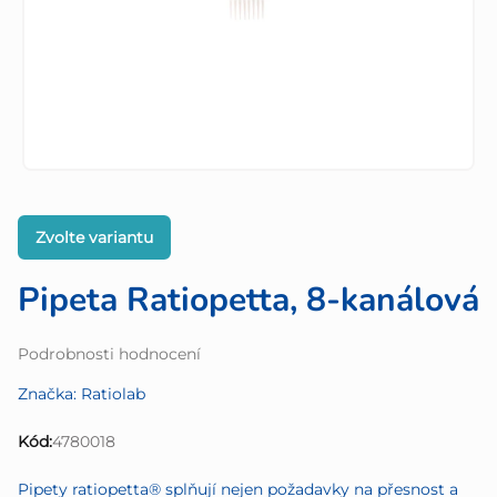
Zvolte variantu
Pipeta Ratiopetta, 8-kanálová
Průměrné
Podrobnosti hodnocení
hodnocení
Značka:
Ratiolab
produktu
je
Kód:
4780018
0,0
z
Pipety ratiopetta® splňují nejen požadavky na přesnost a