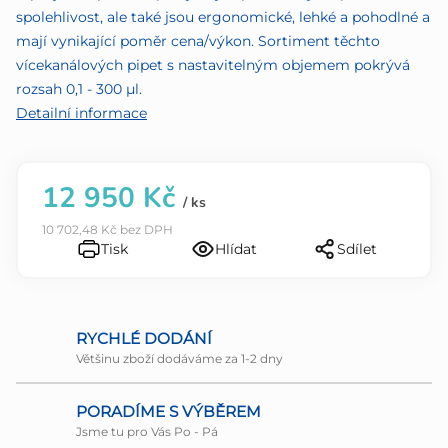
5
spolehlivost, ale také jsou ergonomické, lehké a pohodlné a
hvězdiček.
mají vynikající poměr cena/výkon. Sortiment těchto
vícekanálových pipet s nastavitelným objemem pokrývá
rozsah 0,1 - 300 µl.
Detailní informace
12 950 Kč
/ ks
10 702,48 Kč bez DPH
Tisk
Hlídat
Sdílet
RYCHLÉ DODÁNÍ
Většinu zboží dodáváme za 1-2 dny
PORADÍME S VÝBĚREM
Jsme tu pro Vás Po - Pá