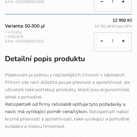
EAN:
4250958302893
12 950 Kč
Varianta: 50-300 µl
10 702,48 Kč bez DPH
< 4 týdny
| 4780308
EAN:
4250958302923
Detailní popis produktu
Pipetování je jednou z nejčastějších činností v laboratoři.
Přitom zde není důležitá pouze přesnost a spolehlivost, ale
uživatelé také potřebují produkty, které jsou ergonomické,
lehké a pohodlné.
Ratiopetta® od firmy ratiolab® splňuje tyto požadavky a
navíc má vynikající poměr cena/výkon.
Ratiopetta® nabízí
kromě přesnosti a spolehlivosti, také vynikající a pohodlné
ovládání a nízkou hmotnost.