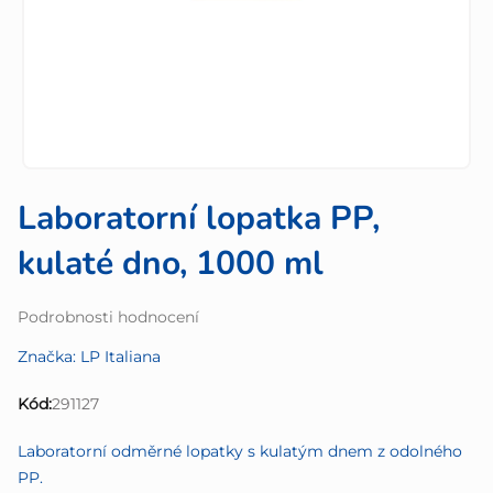
Laboratorní lopatka PP,
kulaté dno, 1000 ml
Průměrné
Podrobnosti hodnocení
hodnocení
Značka:
LP Italiana
produktu
je
Kód:
291127
0,0
z
Laboratorní odměrné lopatky s kulatým dnem z odolného
5
PP.
hvězdiček.