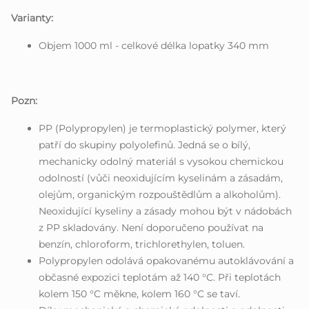
Varianty:
Objem 1000 ml - celkové délka lopatky 340 mm
Pozn:
PP (Polypropylen) je termoplastický polymer, který
patří do skupiny polyolefinů. Jedná se o bílý,
mechanicky odolný materiál s vysokou chemickou
odolností (vůči neoxidujícím kyselinám a zásadám,
olejům, organickým rozpouštědlům a alkoholům).
Neoxidující kyseliny a zásady mohou být v nádobách
z PP skladovány. Není doporučeno používat na
benzín, chloroform, trichlorethylen, toluen.
Polypropylen odolává opakovanému autoklávování a
občasné expozici teplotám až 140 °C. Při teplotách
kolem 150 °C měkne, kolem 160 °C se taví.