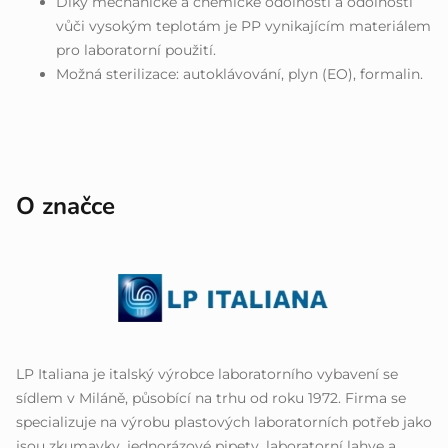
Díky mechanické a chemické odolnosti a odolnosti
vůči vysokým teplotám je PP vynikajícím materiálem
pro laboratorní použití.
Možná sterilizace: autoklávování, plyn (EO), formalin.
O značce
LP Italiana je italský výrobce laboratorního vybavení se
sídlem v Miláně, působící na trhu od roku 1972. Firma se
specializuje na výrobu plastových laboratorních potřeb jako
jsou zkumavky, jednorázové pipety, laboratorní lahve a