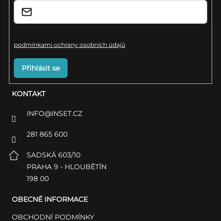
Vložením e-mailu souhlasíte s
podmínkami ochrany osobních údajů
Přihlásit se
KONTAKT
INFO
@
INSET.CZ
281 865 600
SADSKÁ 603/10
PRAHA 9 - HLOUBĚTÍN
198 00
OBECNÉ INFORMACE
OBCHODNÍ PODMÍNKY