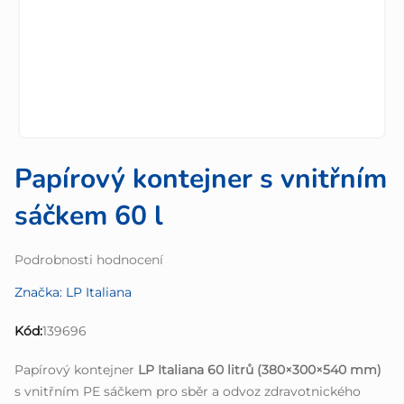
Papírový kontejner s vnitřním
sáčkem 60 l
Průměrné
Podrobnosti hodnocení
hodnocení
Značka:
LP Italiana
produktu
je
Kód:
139696
0,0
z
Papírový kontejner
LP Italiana 60 litrů (380×300×540 mm)
5
s vnitřním PE sáčkem pro sběr a odvoz zdravotnického
hvězdiček.