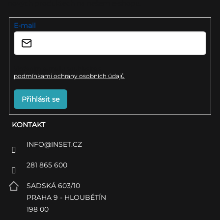
nových produktech na našem e-shopu.
t
í
E-mail
Vložením e-mailu souhlasíte s
podmínkami ochrany osobních údajů
Přihlásit se
KONTAKT
INFO
@
INSET.CZ
281 865 600
SADSKÁ 603/10
PRAHA 9 - HLOUBĚTÍN
198 00