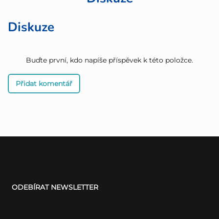
Diskuze
Buďte první, kdo napíše příspěvek k této položce.
Přidat komentář
Z
á
ODEBÍRAT NEWSLETTER
p
a
Vložte svůj e-mail a my vám budeme zasílat informace o