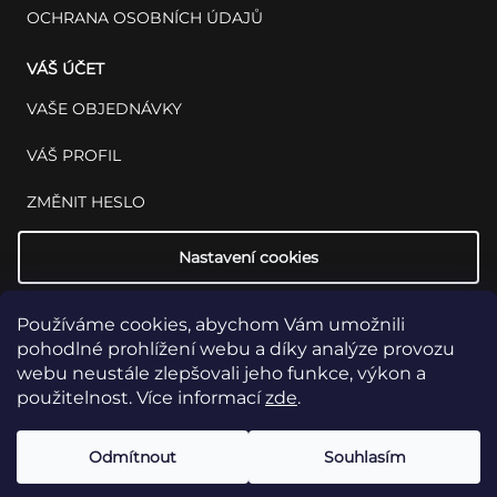
OCHRANA OSOBNÍCH ÚDAJŮ
VÁŠ ÚČET
VAŠE OBJEDNÁVKY
VÁŠ PROFIL
ZMĚNIT HESLO
Nastavení cookies
Používáme cookies, abychom Vám umožnili
pohodlné prohlížení webu a díky analýze provozu
webu neustále zlepšovali jeho funkce, výkon a
použitelnost. Více informací
zde
.
Copyright 2026
INSET: Med & Lab
Všechna práva vyhrazena.
Upravit
Odmítnout
Souhlasím
nastavení cookies
Vytvořil Shoptet