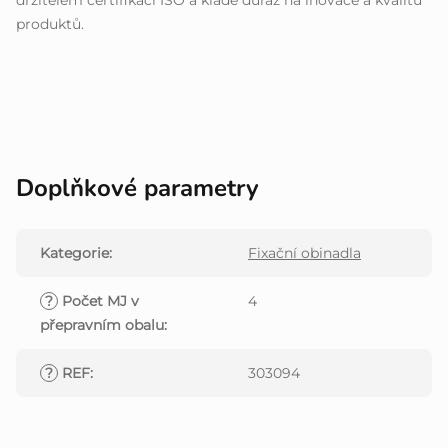
držitelem certifikací ISO a klade důraz na inovace a kvalitu
produktů.
Doplňkové parametry
Kategorie
:
Fixační obinadla
?
Počet MJ v
4
přepravním obalu
:
?
REF
:
303094