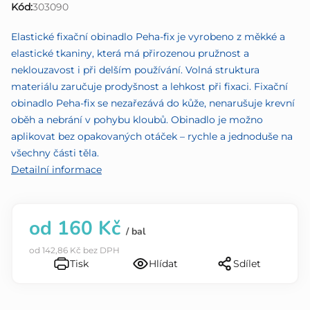
Kód:
303090
0,0
z
Elastické fixační obinadlo Peha-fix je vyrobeno z měkké a
5
elastické tkaniny, která má přirozenou pružnost a
hvězdiček.
neklouzavost i při delším používání. Volná struktura
materiálu zaručuje prodyšnost a lehkost při fixaci. Fixační
obinadlo Peha-fix se nezařezává do kůže, nenarušuje krevní
oběh a nebrání v pohybu kloubů. Obinadlo je možno
aplikovat bez opakovaných otáček – rychle a jednoduše na
všechny části těla.
Detailní informace
od
160 Kč
/ bal
od
142,86 Kč
bez DPH
Tisk
Hlídat
Sdílet