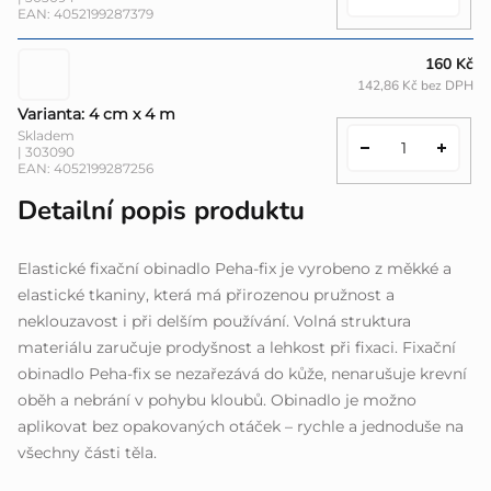
EAN:
4052199287379
160 Kč
142,86 Kč bez DPH
Varianta: 4 cm x 4 m
Skladem
| 303090
EAN:
4052199287256
Detailní popis produktu
Elastické fixační obinadlo Peha-fix je vyrobeno z měkké a
elastické tkaniny, která má přirozenou pružnost a
neklouzavost i při delším používání. Volná struktura
materiálu zaručuje prodyšnost a lehkost při fixaci. Fixační
obinadlo Peha-fix se nezařezává do kůže, nenarušuje krevní
oběh a nebrání v pohybu kloubů. Obinadlo je možno
aplikovat bez opakovaných otáček – rychle a jednoduše na
všechny části těla.