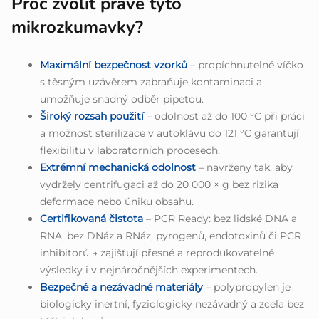
Proč zvolit právě tyto
mikrozkumavky?
Maximální bezpečnost vzorků
– propíchnutelné víčko
s těsným uzávěrem zabraňuje kontaminaci a
umožňuje snadný odběr pipetou.
Široký rozsah použití
– odolnost až do 100 °C při práci
a možnost sterilizace v autoklávu do 121 °C garantují
flexibilitu v laboratorních procesech.
Extrémní mechanická odolnost
– navrženy tak, aby
vydržely centrifugaci až do 20 000 × g bez rizika
deformace nebo úniku obsahu.
Certifikovaná čistota
– PCR Ready: bez lidské DNA a
RNA, bez DNáz a RNáz, pyrogenů, endotoxinů či PCR
inhibitorů → zajišťují přesné a reprodukovatelné
výsledky i v nejnáročnějších experimentech.
Bezpečné a nezávadné materiály
– polypropylen je
biologicky inertní, fyziologicky nezávadný a zcela bez