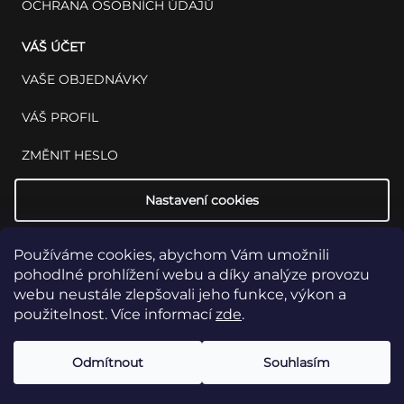
OCHRANA OSOBNÍCH ÚDAJŮ
VÁŠ ÚČET
VAŠE OBJEDNÁVKY
VÁŠ PROFIL
ZMĚNIT HESLO
Nastavení cookies
Používáme cookies, abychom Vám umožnili
pohodlné prohlížení webu a díky analýze provozu
webu neustále zlepšovali jeho funkce, výkon a
použitelnost. Více informací
zde
.
Copyright 2026
INSET: Med & Lab
Všechna práva vyhrazena.
Upravit
Odmítnout
Souhlasím
nastavení cookies
Vytvořil Shoptet