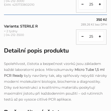
| 04-212-3000
EAN:
4251733802010
350 Kč
289,26 Kč bez DPH
Varianta: STERILE R
< 2 týdny
| 04-212-3500
Detailní popis produktu
Spolehlivost, čistota a bezpečnost vzorků jsou základem
každé laboratorní práce. Mikrozkumavky
Micro Tube 1,5 ml
PCR Ready
byly navrženy tak, aby splňovaly nejvyšší nároky
moderní molekulární biologie, biochemie a diagnostiky.
Díky své konstrukci a kvalitnímu materiálu poskytují
maximální jistotu při každodenním použití – od rutinních
testů až po vysoce citlivé PCR aplikace.