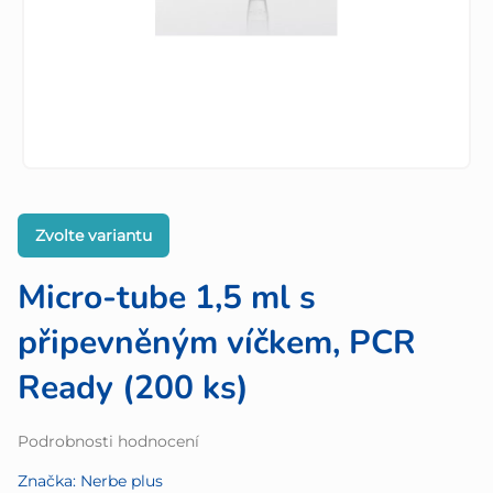
Zvolte variantu
Micro-tube 1,5 ml s
připevněným víčkem, PCR
Ready (200 ks)
Průměrné
Podrobnosti hodnocení
hodnocení
Značka:
Nerbe plus
produktu