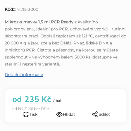
je
Kód:
04-212-3000
0,0
z
Mikrozkumavky 1,5 ml PCR Ready
z kvalitního
5
polypropylenu, ideální pro PCR, uchovávání vzorků i rutinní
hvězdiček.
laboratorní práci. Odolají teplotám až 121 °C, centrifugaci do
20 000 × g a jsou zcela bez DNáz, RNáz, lidské DNA a
inhibitorů PCR. Čistota a přesnost, na kterou se můžete
spolehnout – ve výhodném balení 5000 ks, dostupné ve
sterilní i nesterilní variantě.
Detailní informace
od
235 Kč
/ bal
od
194,21 Kč
bez DPH
Tisk
Hlídat
Sdílet