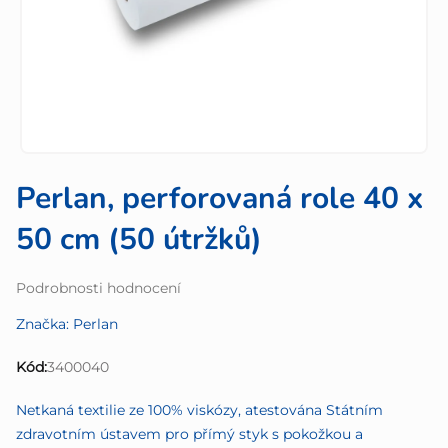
Perlan, perforovaná role 40 x
50 cm (50 útržků)
Průměrné
Podrobnosti hodnocení
hodnocení
Značka:
Perlan
produktu
je
Kód:
3400040
0,0
z
Netkaná textilie ze 100% viskózy, atestována Státním
5
zdravotním ústavem pro přímý styk s pokožkou a
hvězdiček.