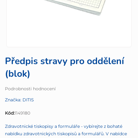
Předpis stravy pro oddělení
(blok)
Průměrné
Podrobnosti hodnocení
hodnocení
Značka:
DITIS
produktu
je
Kód:
1149180
0,0
z
Zdravotnické tiskopisy a formuláře - vybírejte z bohaté
5
nabídku zdravotnických tiskopisů a formulářů. V nabídce
hvězdiček.