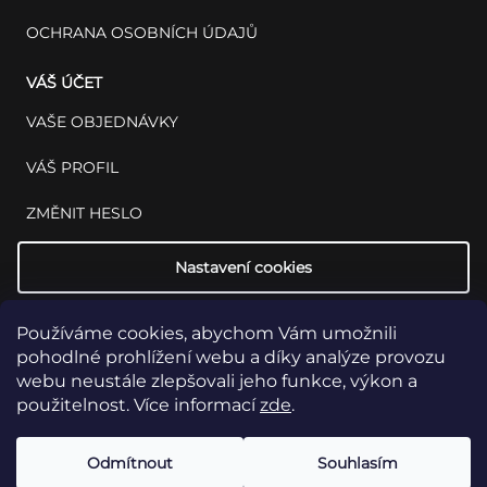
OCHRANA OSOBNÍCH ÚDAJŮ
VÁŠ ÚČET
VAŠE OBJEDNÁVKY
VÁŠ PROFIL
ZMĚNIT HESLO
Nastavení cookies
Používáme cookies, abychom Vám umožnili
pohodlné prohlížení webu a díky analýze provozu
webu neustále zlepšovali jeho funkce, výkon a
použitelnost. Více informací
zde
.
Copyright 2026
INSET: Med & Lab
Všechna práva vyhrazena.
Upravit
Odmítnout
Souhlasím
nastavení cookies