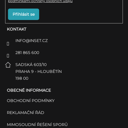
podmínkami ochrany osobních údajů
Přihlásit se
KONTAKT
INFO
@
INSET.CZ
281 865 600
SADSKÁ 603/10
PRAHA 9 - HLOUBĚTÍN
198 00
OBECNÉ INFORMACE
OBCHODNÍ PODMÍNKY
REKLAMAČNÍ ŘÁD
MIMOSOUDNÍ ŘEŠENÍ SPORŮ