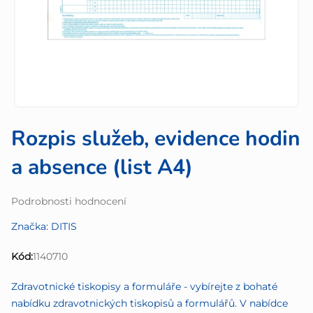
Rozpis služeb, evidence hodin
a absence (list A4)
Průměrné
Podrobnosti hodnocení
hodnocení
Značka:
DITIS
produktu
je
Kód:
1140710
0,0
z
Zdravotnické tiskopisy a formuláře - vybírejte z bohaté
5
nabídku zdravotnických tiskopisů a formulářů. V nabídce
hvězdiček.