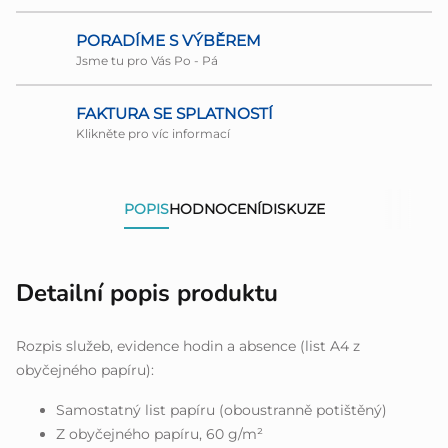
PORADÍME S VÝBĚREM
Jsme tu pro Vás Po - Pá
FAKTURA SE SPLATNOSTÍ
Klikněte pro víc informací
POPIS
HODNOCENÍ
DISKUZE
Detailní popis produktu
Rozpis služeb, evidence hodin a absence (list A4 z
obyčejného papíru):
Samostatný list papíru (oboustranně potištěný)
Z obyčejného papíru, 60 g/m²