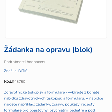
Žádanka na opravu (blok)
Průměrné
Podrobnosti hodnocení
hodnocení
Značka:
DITIS
produktu
je
Kód:
1148780
0,0
z
Zdravotnické tiskopisy a formuláře - vybírejte z bohaté
5
nabídku zdravotnických tiskopisů a formulářů. V nabídce
hvězdiček.
najdete například: žádanky, zprávy, poukazy, recepty,
formuláře pro pojišťovny, psychiatrii, pediatrii a pod.